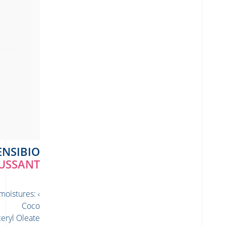
SENSIBIO
OUSSANT
 moistures:
Coco
eryl Oleate.