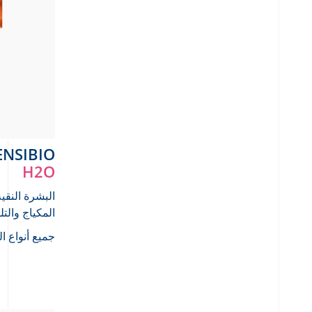
SENSIBIO
H2O
البشرة النقية
المكياج والت
جميع أنواع ا