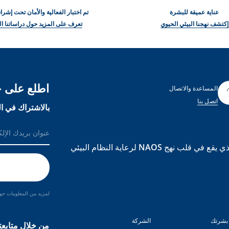
عناية عميقة للبشرة
تم اختبار الفعالية والأمان تحت إش
إكتشف نهجنا البيئي الحيوي
تعرف على المزيد حول دراساتنا ال
اطلع على ج
المساعدة والاتصال
اتصل بنا
بالاشتراك في ال
BIODERMA هي علامة تجارية مبنية على علم الأحياء البيئي الذي يقع في قلب نهج NAOS لرعاية النظام البيئي
لمزيد من المعلومات حول
بشرتك
الشركة
من خلال متابعت