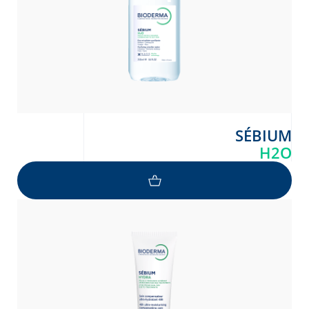
SÉBIUM
H2O