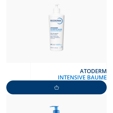
Arabic
Engli
ATODERM
INTENSIVE BAUME