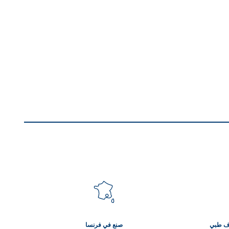
راف طبي
صنع في فرنسا