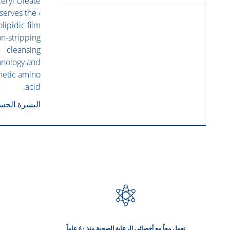
eryl Oleate.
eserves the
lipidic film:
on-stripping
cleansing
hnology and
etic amino
acid.
البشرة الحس
نعمل معاً مع أخصائي الرعاية الصحية منذ ٤٠ عاماً