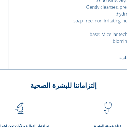
Glucoside/Glyc
› Gently cleanses, pr
hydro
soap-free, non-irritating, n
base: Micellar tec
biomim
اسة
إلتزاماتنا للبشرة الصحية
عناية عميقة للبشرة
تم اختبار الفعالية والأمان تحت إش