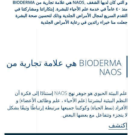
BIODERMA هي علامة تجارية من NAOS, و التي كان لديها الشغف
منذ ٤٠ عاماً في خدمة علم الأحياء للبشرة. إبتكاراتنا ومشاركتنا في
التقدم السريع لمجال الأمراض الجلدية وذلك لتحسين صحة البشرة
جعلت منا خبراء رائدين في رعاية الأمراض الجلدية
Arabic
Engli
BIODERMA هي علامة تجارية من
NAOS
علم البيئة الحيوي هو جوهر نهج NAOS إستنادًا إلى فكرة أن
النظم البيئية لبشرتنا (علم الأحياء ، علم وظائف الأعضاء) و
الأفراد (نمط الحياة) وكوكبنا جميعها مرتبطة إرتباطًا وثيقًا بشكل
لا يتجزء وتتفاعل مع بعضها البعض.
إكتشف