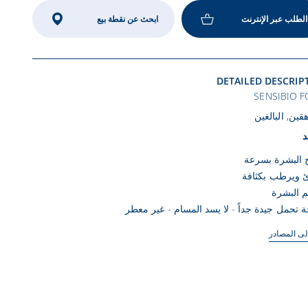
الطلب عبر الإنترنت
ابحث عن نقطة بيع
DETAILED DESCRIP
SENSIBIO F
قين, البالغين
د
 البشرة بسرعة
ئ ويرطب بكثافة
 البشرة
 تحمل جيدة جداً - لا يسد المسام - غير معطر
لى المصادر