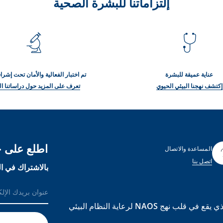
إلتزاماتنا للبشرة الصحية
عناية عميقة للبشرة
تم اختبار الفعالية والأمان تحت إش
إكتشف نهجنا البيئي الحيوي
تعرف على المزيد حول دراساتنا ال
اطلع على ج
المساعدة والاتصال
اتصل بنا
بالاشتراك في ال
BIODERMA هي علامة تجارية مبنية على علم الأحياء البيئي الذي يقع في قلب نهج NAOS لرعاية النظام البيئي