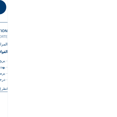
TION
ORTE
المراه
الفوائ
يريح
يهد
يرمم
درجة
انظر إ