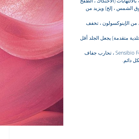
لمتعلقة بالالتهابات (الاحتكاك ، الطفح
حروق الشمس ، إلخ) ويزيد من
لي من الإينوكسولون ، تخفف
 براءة اختراع D.A.F. ™ (تركيبة جلدية متقدمة) يجعل الجلد أقل
شمع العسل و زايليتول هي عوامل الترطيب الموجودة في Sensibio Forte ، تحارب جفاف
كل دائم.