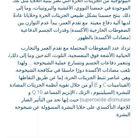
البيولوجية من الجزيئات الحرة التي تضر ببنية الخلايا مثل تلك
الموجودة في حمضنا النووي، الأغشية والبروتينات، وما إلى
ذلك. ينتج جسمنا بشكل طبيعي الجزيئات الحرة وخلايانا عادةً
لديها آلية دفاع معينة. مع تقدم العمر، يبدأ عدم التوازن بين
الضغوطات الخارجية (الأكسدة) وقدرات الجسم الدفاعية
(مضادات الأكسدة) بالظهور.
تزداد عدد الضغوطات المحتملة مع تقدم العمر والتجارب
الحياتية (الأشعة فوق البنفسجية، التلوث، التدخين وما إلى ذلك)،
وتنغمر دفاعات الجسم وتتسارع عملية الشيخوخة ... ولهذا
تلعب مضادات الأكسدة دورًا حاسمًا في مكافحة الشيخوخة.
وهي عناصر تثبط الجزيئات الحرة، إما عن طريق التقاطها
(الفيتامينات C و E) أو من خلال تقوية أنظمة الجزيئات المضادة
للبشرة (السيلينيوم ، الزنك ، الإنزيم المساعد Q 10 و
superoxide-dismutase) حيث إنها تحد من التأثير الضار
للإجهاد التأكسدي على خلايا البشرة المسؤولة عن شيخوخة
البشرة.