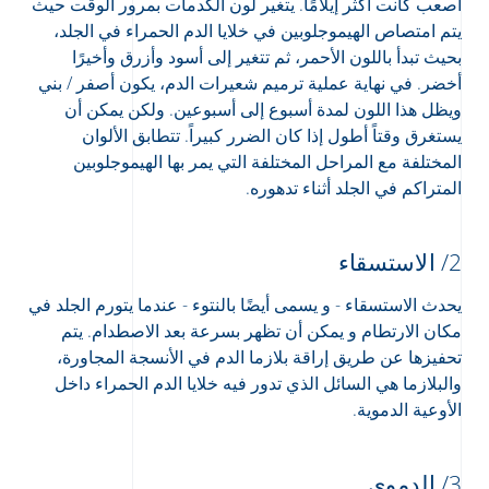
أصعب كانت أكثر إيلامًا. يتغير لون الكدمات بمرور الوقت حيث
يتم امتصاص الهيموجلوبين في خلايا الدم الحمراء في الجلد،
بحيث تبدأ باللون الأحمر، ثم تتغير إلى أسود وأزرق وأخيرًا
أخضر. في نهاية عملية ترميم شعيرات الدم، يكون أصفر / بني
ويظل هذا اللون لمدة أسبوع إلى أسبوعين. ولكن يمكن أن
يستغرق وقتاً أطول إذا كان الضرر كبيراً. تتطابق الألوان
المختلفة مع المراحل المختلفة التي يمر بها الهيموجلوبين
المتراكم في الجلد أثناء تدهوره.
2/ الاستسقاء
يحدث الاستسقاء - و يسمى أيضًا بالنتوء - عندما يتورم الجلد في
مكان الارتطام و يمكن أن تظهر بسرعة بعد الاصطدام. يتم
تحفيزها عن طريق إراقة بلازما الدم في الأنسجة المجاورة،
والبلازما هي السائل الذي تدور فيه خلايا الدم الحمراء داخل
الأوعية الدموية.
3/ الدموي